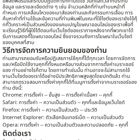
แพลตฟอร์มและระบบปฏิบัติการที่ท่านได้ใช้ วันที่และเวลาที่ประทับ
ข้อมูล และรายละเอียดต่าง ๆ เช่น จำนวนคลิกที่ท่านทำบนหน้าที่
กำหนด การเคลื่อนไหวของเมาส์ของท่านและกิจกรรมการเลื่อน การ
ค้นหาคำที่ท่านใช้และข้อความที่ท่านพิมพ์ในขณะที่ใช้ไซต์ของเรายังใช้คุ้
กกี้วิเคราะห์เป็นส่วนหนึ่งของแคมเปญโฆษณาออนไลน์ของเราเพื่อที่
จะเรียนรู้วิธีที่ผู้ใช้โต้ตอบกับเว็บไซต์ของเราภายหลังจากที่พวกเขาได้
รับการแสดงที่โฆษณาออนไลน์ ซึ่งอาจรวมถึงการโฆษณาในเว็บไซต์
ของบุคคลที่สาม
วิธีการจัดการความยินยอมของท่าน
ท่านสามารถยอมรับหรือปฏิเสธการใช้คุกกี้ได้ทุกเวลา โดยการจัดการ
และ/หรือปิดใช้งานคุกกี้ทั้งหมดหรือบางส่วนจากการตั้งค่าเบราเซอร์
ของ ท่านอย่างไรก็ตาม โดยการทำเช่นนั้น ท่านอาจจะไม่สามารถใช้
งานเว็บไซต์ของเราได้อย่างมีประสิทธิภาพสูงสุดโดยปกติแล้ว ท่าน
สามารถตรวจสอบการตั้งค่าคุกกี้ได้ที่เมนูการตั้งค่าจากเบราเซอร์ของ
ท่าน ดังนี้:
Chrome: การตั้งค่า -- ขั้นสูง -- การตั้งค่าเนื้อหา -- คุกกี้
Safari: การตั้งค่า -- ความเป็นส่วนตัว -- คุกกี้และข้อมูลเว็บไซต์
Firefox: การตั้งค่า -- ความเป็นส่วนตัว -- ประวัติ
Internet Explorer: ตัวเลือกอินเทอร์เน็ต -- ความเป็นส่วนตัว
Opera: การตั้งค่า -- ความเป็นส่วนตัวและความปลอดภัย – คุกกี้
ติดต่อเรา