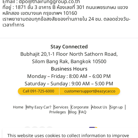
Email : dpo@thairunggroup.co.th
ที่อยู่ : 1871 ชั้น 3 อาคาร B ห้องเลขที่ 301 ถนนเพชรเกษม แขวง
หลักสอง เขตบางแค กรุงเทพฯ 10160
เราพยายามตอบทุกข้อสงสัยของท่านภายใน 24 ชม. ตลอดช่วงวัน-
เวลาทำการ
Stay Connected
Bubhajit 20,1-1 Floor North Sathorn Road,
Silom Bang Rak, Bangkok 10500
Business Hours
Monday – Friday : 8:00 AM – 6:00 PM
Saturday – Sunday : 9:00 AM – 5:00 PM
Call 091-725-6000
customersupport@eazycar.co
Home
Why Eazy Car?
Services
Corporate
About Us
Sign up
Privileges
Blog
FAQ
Follow Us
This website uses cookies to collect information to improve