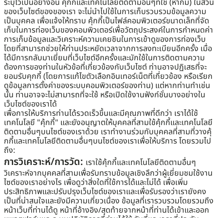
ระบุไว้เป็นอย่างอื่น คุ้กกี้และเทคโนโลยีติดตามอื่นๆที่ใช้ (หากมี) ในส่วน
ของเว็บไซต์ของของเรา จะไม่นำไปใช้ในการเก็บรวบรวมข้อมูลความ
เป็นบุคคล เพื่อแจ้งให้ทราบ คุ้กกี้เป็นไฟล์คอมพิวเตอร์ขนาดเล็กที่จัด
เก็บในการท่องเว็บของคอมพิวเตอร์เพื่อวัตถุประสงค์ในการกำหนดค่า
การเก็บข้อมูลและวิเคราะห์ความเคยชินในการเข้าดูของการท่องเว็บ
โดยที่สามารถช่วยให้ท่านประหยัดเวลาจากการลงทะเบียนอีกครั้ง เมื่อ
ได้มีการกลับมาเยี่ยมที่เว็บไซต์อีกครั้งและมักใช้ในการติดตามความ
ต้องการของท่านในหัวข้อที่เกี่ยวข้องกับเว็บไซต์ ท่านอาจปฏิเสธที่จะ
ยอมรับคุกกี้ (โดยการแก้ไขตัวเลือกอินเทอร์เน็ตที่เกี่ยวข้อง หรือเรียก
ดูข้อมูลการตั้งค่าของระบบคอมพิวเตอร์ของท่าน) แต่หากท่านทำเช่น
นั้น ท่านอาจจะไม่สามารถที่จะใช้ หรือเปิดใช้งานฟังก์ชั่นบางอย่างใน
เว็บไซต์ของเราได้
เพื่อการให้บริการท่านได้รวดเร็วขึ้นและมีคุณภาพที่ดีกว่า เราได้ใช้
เทคโนโลยี "คุ้กกี้" และยังอนุญาตให้บุคคลที่สามใช้คุ้กกี้และเทคโนโลยี
ติดตามอื่นๆบนไซต์ของเราด้วย เราทำงานร่วมกับบุคคลที่สามที่วางคุ้
กกี้และเทคโนโลยีติดตามอื่นๆบนไซต์ของเราเพื่อให้บริการ โดยรวมไป
ถึง:
การวิเคราะห์/การวัด:
เราใช้คุ้กกี้และเทคโนโลยีติดตามอื่นๆ
วิเคราะห์จากบุคคลที่สามเพื่อรับทราบข้อมูลเชิงลึกว่าผู้เยี่ยมชมใช้งาน
ไซต์ของเราอย่างไร เพื่อดูว่าสิ่งใดที่ใช้การได้และไม่ได้ เพื่อเพิ่ม
ประสิทธิภาพและปรับปรุงเว็บไซต์ของเราและเพื่อรับรองว่าเรายังคง
เป็นที่น่าสนใจและยังมีความเกี่ยวเนื่อง ข้อมูลที่เรารวบรวมโดยรวมถึง
หน้าเว็บที่ท่านได้ดู หน้าที่อ้างอิง/สุดท้ายจากหน้าที่ท่านได้เข้าและออก